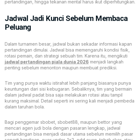
pertandingan, hingga tekanan mental harus ikut diperhitungkan.
Jadwal Jadi Kunci Sebelum Membaca
Peluang
Dalam turnamen besar, jadwal bukan sekadar informasi kapan
pertandingan dimulai. Jadwal bisa memengaruhi kondisi fisik,
rotasi pemain, dan strategi sebuah tim. Karena itu, mengikuti
jadwal pertandingan piala dunia 2026
menjadi langkah
penting sebelum menonton maupun membuat prediksi.
Tim yang punya waktu istirahat lebih panjang biasanya punya
keuntungan dari sisi kebugaran. Sebaliknya, tim yang bermain
dalam jadwal padat bisa saja melakukan rotasi atau tampil
kurang maksimal. Detail seperti ini sering kali menjadi pembeda
dalam taruhan bola.
Bagi penggemar sbobet, sbobet88, maupun bettor yang
mencari agen judi bola dengan pasaran lengkap, jadwal
pertandingan bisa menjadi dasar utama sebelum memilih pasar
seperti handicap, over under, 1×2, odd even, tebak skor, atau