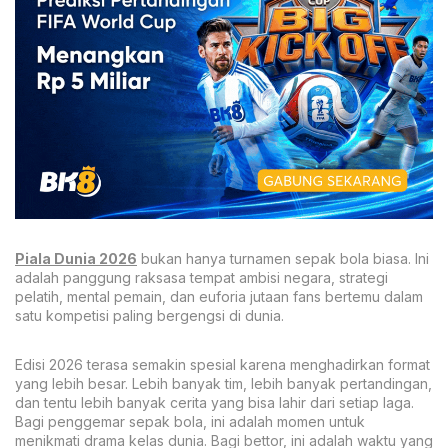
Piala Dunia 2026
bukan hanya turnamen sepak bola biasa. Ini
adalah panggung raksasa tempat ambisi negara, strategi
pelatih, mental pemain, dan euforia jutaan fans bertemu dalam
satu kompetisi paling bergengsi di dunia.
Edisi 2026 terasa semakin spesial karena menghadirkan format
yang lebih besar. Lebih banyak tim, lebih banyak pertandingan,
dan tentu lebih banyak cerita yang bisa lahir dari setiap laga.
Bagi penggemar sepak bola, ini adalah momen untuk
menikmati drama kelas dunia. Bagi bettor, ini adalah waktu yang