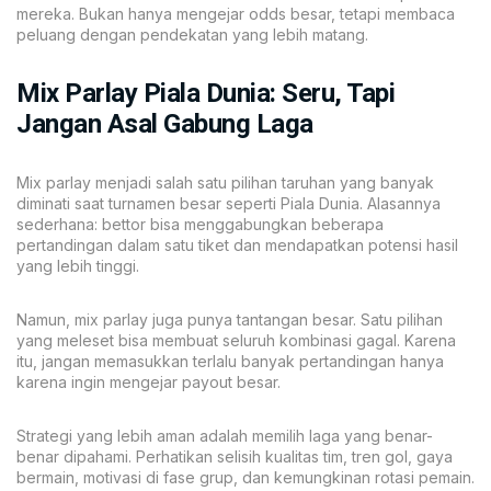
mereka. Bukan hanya mengejar odds besar, tetapi membaca
peluang dengan pendekatan yang lebih matang.
Mix Parlay Piala Dunia: Seru, Tapi
Jangan Asal Gabung Laga
Mix parlay menjadi salah satu pilihan taruhan yang banyak
diminati saat turnamen besar seperti Piala Dunia. Alasannya
sederhana: bettor bisa menggabungkan beberapa
pertandingan dalam satu tiket dan mendapatkan potensi hasil
yang lebih tinggi.
Namun, mix parlay juga punya tantangan besar. Satu pilihan
yang meleset bisa membuat seluruh kombinasi gagal. Karena
itu, jangan memasukkan terlalu banyak pertandingan hanya
karena ingin mengejar payout besar.
Strategi yang lebih aman adalah memilih laga yang benar-
benar dipahami. Perhatikan selisih kualitas tim, tren gol, gaya
bermain, motivasi di fase grup, dan kemungkinan rotasi pemain.