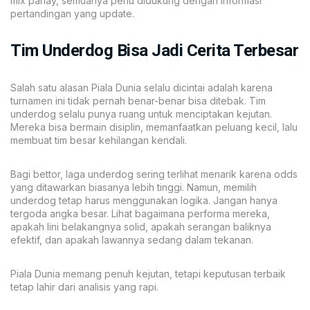
mix parlay, semuanya perlu didukung dengan informasi
pertandingan yang update.
Tim Underdog Bisa Jadi Cerita Terbesar
Salah satu alasan Piala Dunia selalu dicintai adalah karena
turnamen ini tidak pernah benar-benar bisa ditebak. Tim
underdog selalu punya ruang untuk menciptakan kejutan.
Mereka bisa bermain disiplin, memanfaatkan peluang kecil, lalu
membuat tim besar kehilangan kendali.
Bagi bettor, laga underdog sering terlihat menarik karena odds
yang ditawarkan biasanya lebih tinggi. Namun, memilih
underdog tetap harus menggunakan logika. Jangan hanya
tergoda angka besar. Lihat bagaimana performa mereka,
apakah lini belakangnya solid, apakah serangan baliknya
efektif, dan apakah lawannya sedang dalam tekanan.
Piala Dunia memang penuh kejutan, tetapi keputusan terbaik
tetap lahir dari analisis yang rapi.