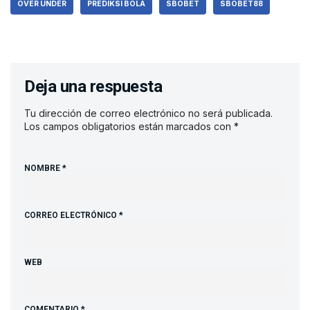
OVER UNDER
PREDIKSI BOLA
SBOBET
SBOBET88
Deja una respuesta
Tu dirección de correo electrónico no será publicada.
Los campos obligatorios están marcados con
*
NOMBRE
*
CORREO ELECTRÓNICO
*
WEB
COMENTARIO
*