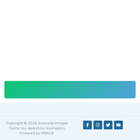
Copyright © 2024 Asesoría Integral.
Todos los derechos reservados.
Powered by DMACR.