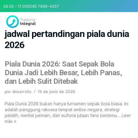
08.00 - 17.00
(506) 7006-4007
Saltar
al
contenido
jadwal pertandingan piala dunia
2026
Piala Dunia 2026: Saat Sepak Bola
Dunia Jadi Lebih Besar, Lebih Panas,
dan Lebih Sulit Ditebak
por
desarrollo
15 de junio de 2026
Piala Dunia 2026 bukan hanya turnamen sepak bola biasa. Ini
adalah panggung raksasa tempat ambisi negara, strategi
pelatih, mental pemain, dan euforia jutaan fans bertemu…
Leer
más »